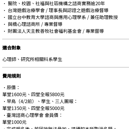
•​ 醫院、校園、社福與社區機構之諮商實務逾20年
•​ 台灣遊戲治療學會 / 理事長與認證之遊戲治療督導
•​ 國立台中教育大學諮商與應用心理學系 / 兼任助理教授
•​ 與橋心理諮商所 / 專業督導
•​ 財團法人天主教善牧社會福利基金會 / 專業督導
適合對象
心理師、研究所相關科系學生
費用規則
•​原價：
單堂1600元、四堂全報5800元
•​早鳥（4/2前）、學生、三人團報：
單堂1350元、四堂全報5000元
•​臺灣諮商心理學會 會員價：
單堂1000元
•​完成報名後，若因故無法參加，請通知本所取消名額。