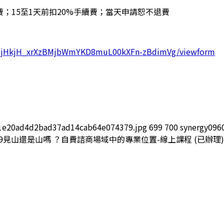
費；15至1天前扣20%手續費；當天申請恕不退費
VpPjHkjH_xrXzBMjbWmYKD8muL00kXFn-zBdimVg/viewform
11e20ad4d2bad37ad14cab64e074379.jpg
699
700
synergy096
9
見山還是山嗎 ？自費諮商場域中的專業位置-線上課程 (已辦理)