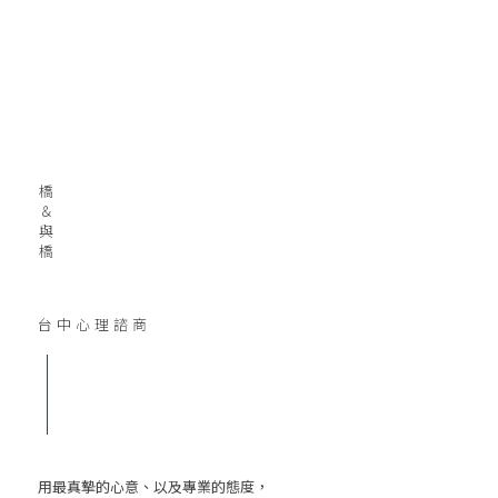
橋 ＆ 與 橋
台中心理諮商
用最真摯的心意、以及專業的態度，