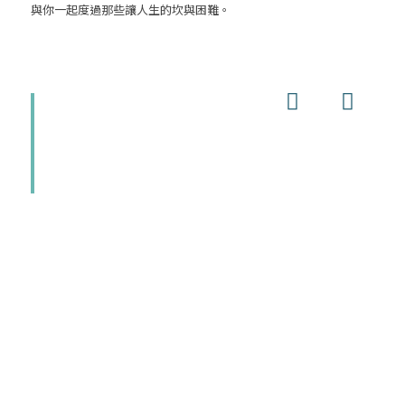
與你一起度過那些讓人生的坎與困難。
上一頁
下一頁